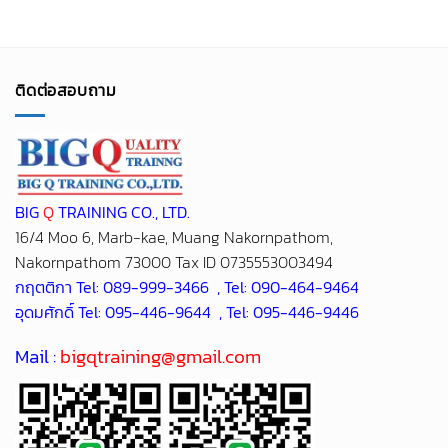
BIG
Q
TRAINING CO., LTD.
16/4 Moo 6, Marb-kae, Muang Nakornpathom,
Nakornpathom 73000 Tax ID 0735553003494
กฤตติกา Tel: 089-999-3466 , Tel: 090-464-9464
อุดมศักดิ์ Tel: 095-446-9644 , Tel: 095-446-9446
Mail :
bigqtraining@gmail.com