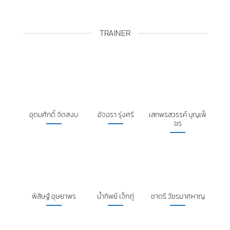
อุดมศักดิ์ จิตสงบ
อัจฉรา รุ่งศรี
เสกพรสวรรค์ บุญเพ็
ชร
พิสิษฐ์ อุษยาพร
น้ำทิพย์ เจ็กภู่
ชาตรี วัชรมาศหาญ
ติดต่อสอบถาม