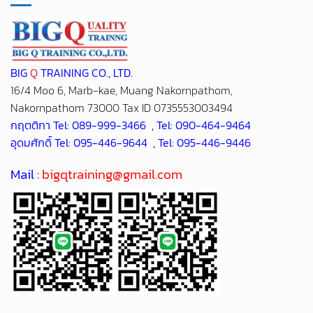
BIG
Q
TRAINING CO., LTD.
16/4 Moo 6, Marb-kae, Muang Nakornpathom,
Nakornpathom 73000 Tax ID 0735553003494
กฤตติกา Tel: 089-999-3466 , Tel: 090-464-9464
อุดมศักดิ์ Tel: 095-446-9644 , Tel: 095-446-9446
Mail :
bigqtraining@gmail.com