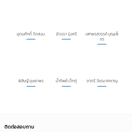
อุดมศักดิ์ จิตสงบ
อัจฉรา รุ่งศรี
เสกพรสวรรค์ บุญเพ็
ชร
พิสิษฐ์ อุษยาพร
น้ำทิพย์ เจ็กภู่
ชาตรี วัชรมาศหาญ
ติดต่อสอบถาม