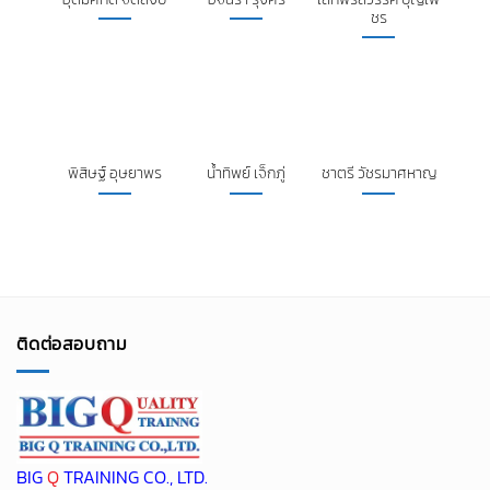
พิสิษฐ์ อุษยาพร
น้ำทิพย์ เจ็กภู่
ชาตรี วัชรมาศหาญ
ติดต่อสอบถาม
BIG
Q
TRAINING CO., LTD.
16/4 Moo 6, Marb-kae, Muang Nakornpathom,
Nakornpathom 73000 Tax ID 0735553003494
กฤตติกา Tel: 089-999-3466 , Tel: 090-464-9464