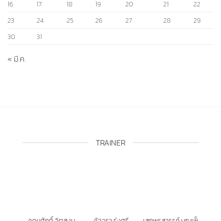
« มี.ค.
TRAINER
อุดมศักดิ์ จิตสงบ
อัจฉรา รุ่งศรี
เสกพรสวรรค์ บุญเพ็
ชร