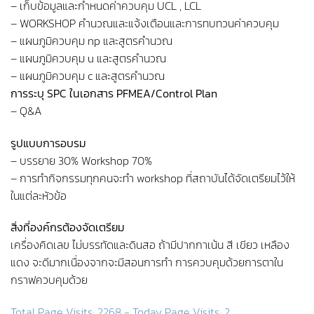
– เก็บข้อมูลและกำหนดค่าควบคุม UCL , LCL
– WORKSHOP คำนวณและแจ้งเตือนและการทบทวนค่าควบคุม
– แผนภูมิควบคุม np และสูตรคำนวณ
– แผนภูมิควบคุม u และสูตรคำนวณ
– แผนภูมิควบคุม c และสูตรคำนวณ
การระบุ SPC ในเอกสาร PFMEA/Control Plan
– Q&A
รูปแบบการอบรม
– บรรยาย 30% Workshop 70%
– การทำกิจกรรมทุกคนจะทำ workshop ที่สถาบันได้จัดเตรียมไว้ให้
ในแต่ละหัวข้อ
สิ่งที่องค์กรต้องจัดเตรียม
เครื่องคิดเลข ไม่บรรทัดและดินสอ ถ้ามีปากกาเน้น สี เขียว เหลือง
แดง จะดีมากเนื่องจากจะมีสอนการทำ การควบคุมด้วยการตาใน
กราฟควบคุมด้วย
Total Page Visits: 2268 - Today Page Visits: 2