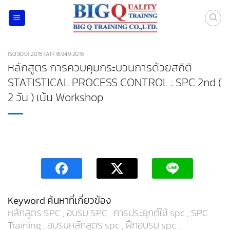
ข้าม
ไป
ยัง
เนื้อหา
ISO9001:2015,IATF16949:2016
หลักสูตร การควบคุมกระบวนการด้วยสถิติ
STATISTICAL PROCESS CONTROL : SPC 2nd (
2 วัน ) เน้น Workshop
Keyword ค้นหาที่เกี่ยวข้อง
หลักสูตร SPC
,
อบรม SPC
, การประยุกต์ใช้ spc ,
SPC
Training
,
อบรมหลักสูตร spc
,
ฝึกอบรม spc
,