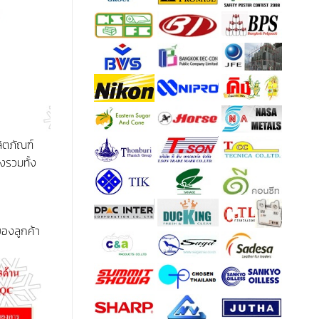
ิตภัณฑ์
งรวมทั้ง
ของลูกค้า