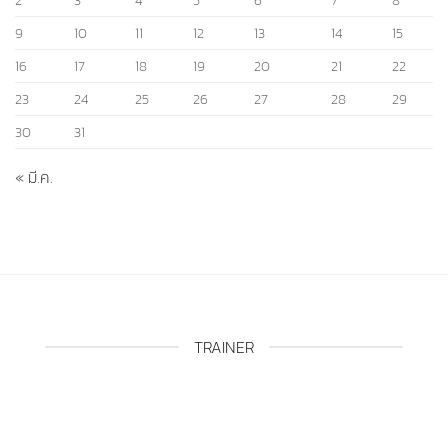
30
31
« มี.ค.
TRAINER
อุดมศักดิ์ จิตสงบ
อัจฉรา รุ่งศรี
เสกพรสวรรค์ บุญเพ็
ชร