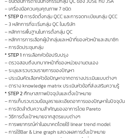
– ขั้นตอนการดำเนินกิจกรรมกลุ่ม QC ของ JUSE กับ JSA
– เครื่องมือควบคุมคุณภาพ 7 ชนิด
* STEP 0
การจัดตั้งกลุ่ม QCC และการจดทะเบียนกลุ่ม QCC
– 3 หลักการที่จะเริ่มกลุ่ม QC ในบริษัท
– หลักการพื้นฐานในการตั้งกลุ่ม QC
– หลักการการเลือกผู้นำกลุ่มและหน้าที่ของหัวหน้าและสมาชิก
– การจัดประชุมกลุ่ม
* STEP 1
การเลือกหัวข้อปรับปรุง
– ตรวจสอบถึงบทบาทหน้าที่ของหน่วยงานตนเอง
– ระบุและรวบรวมรายการของปัญหา
– ประเมินคัดเลือกหัวข้อปัญหาจากตารางประเมินแบบต่างๆ
– ตาราง knowledge matrix ประเมินหัวข้อที่ส่งเสริมความรู้
* STEP 2
ศึกษาสภาพปัจจุบันและตั้งเป้าหมาย
– การเก็บรวบรวมข้อมูลรายละเอียดอาการของปัญหาในปัจจุบัน
– การจัดลำดับความสำคัญของอาการโดย Pareto
– วิธีการตั้งเป้าหมายจากสูตรแบบต่างๆ
– การพยากรณ์ค่าในอนาคตโดยใช้ linear trend model
– การใช้Bar & Line graph แสดงผลการตั้งเป้าหมาย