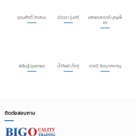
พิสิษฐ์ อุษยาพร
น้ำทิพย์ เจ็กภู่
ชาตรี วัชรมาศหาญ
ติดต่อสอบถาม
BIG
Q
TRAINING CO., LTD.
16/4 Moo 6, Marb-kae, Muang Nakornpathom,
Nakornpathom 73000 Tax ID 0735553003494