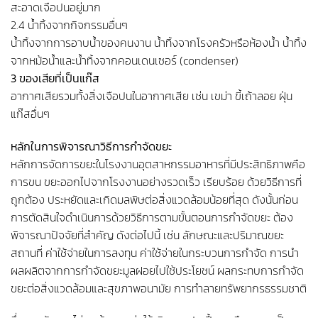
สะอาดเจือปนอยู่มาก
2.4 น้ำทิ้งจากกิจกรรมอื่นๆ
น้ำทิ้งจากการอาบน้ำของคนงาน น้ำทิ้งจากโรงครัวหรือห้องน้ำ น้ำทิ้ง
จากหม้อน้ำและน้ำทิ้งจากคอนเดนเซอร์ (condenser)
3 ของเสียที่เป็นแก๊ส
อากาศเสียรวมทั้งสิ่งเจือปนในอากาศเสีย เช่น เขม่า ขี้เถ้าลอย ฝุ่น
แก๊สอื่นๆ
หลักในการพิจารณาวิธีการกำจัดขยะ
หลักการจัดการขยะในโรงงานอุตสาหกรรมอาหารที่มีประสิทธิภาพคือ
การขน ขยะออกไปจากโรงงานอย่างรวดเร็ว เรียบร้อย ด้วยวิธีการที่
ถูกต้อง ประหยัดและเกิดมลพิษต่อสิ่งแวดล้อมน้อยที่สุด ดังนั้นก่อน
การตัดสินใจดำเนินการด้วยวิธีการตามขั้นตอนการกำจัดขยะ ต้อง
พิจารณาปัจจัยที่สำคัญ ดังต่อไปนี้ เช่น ลักษณะและปริมาณขยะ
สถานที่ ค่าใช้จ่ายในการลงทุน ค่าใช้จ่ายในกระบวนการกำจัด การนำ
ผลผลิตจากการกำจัดขยะมูลฝอยไปใช้ประโยชน์ ผลกระทบการกำจัด
ขยะต่อสิ่งแวดล้อมและสุขภาพอนามัย การทำลายทรัพยากรธรรมชาติ