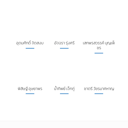
อุดมศักดิ์ จิตสงบ
อัจฉรา รุ่งศรี
เสกพรสวรรค์ บุญเพ็
ชร
พิสิษฐ์ อุษยาพร
น้ำทิพย์ เจ็กภู่
ชาตรี วัชรมาศหาญ