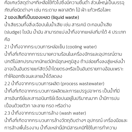
คือเศษวัสดุต่างๆที่เหลือใช้ทั่วไปซึ่งมีความชื้นต่ำ ส่วนใหญ่เป็นบรรจุ
ภัณฑ์ชนิดต่างๆ เช่น กระดาษ พลาสติก ไม้ ผ้า แก้วหรือโลหะ
2 ของเสียที่เป็นของเหลว (liquid waste)
น้ำเสียรวมทั้งสิ่งเจือปนในน้ำเสีย เช่น สารเคมี ตะกอนน้ำเสีย
(sludge) ไขมัน น้ำมัน สามารถแบ่งน้ำทิ้งจากแหล่งที่มาได้ 4 ประเภท
คือ
2.1 น้ำทิ้งจากกระบวนการหล่อเย็น (cooling water)
น้ำทิ้งที่เกิดจากการระบายความร้อนในเครื่องจักรและอุปกรณ์ตาม
ปกติไม่สกปรกมากนักแต่มักมีอุณหภูมิสูง ถ้าปล่อยทิ้งลงสู่แหล่งน้ำ
อาจเป็นอันตรายแก่สัตว์น้ำโดยตรงหรือเป็นอันตรายทางอ้อมเพราะ
ทำให้ออกซิเจนละลายน้ำได้ลดลง
2.2 น้ำทิ้งจากกระบวนการผลิต (process wastewater)
น้ำทิ้งที่เกิดจากกระบวนการผลิตและการแปรรูปอาหาร เป็นน้ำที่มี
สารอินทรีย์และสารอนินทรีย์เจือปนอยู่ในปริมาณมาก น้ำมีการปน
เปื้อนด้วยตัวท าละลาย กรด หรือด่าง
2.3 น้ำทิ้งจากกระบวนการล้าง (wash water)
น้ำทิ้งที่เกิดจากกระบวนการล้างวัตถุดิบต่างๆ อุปกรณ์ เครื่องมือและ
การล้างพื้นโรงงาน น้ำทิ้งเหล่านี้มักมีสารเคมีที่ใช้ในการทำความ