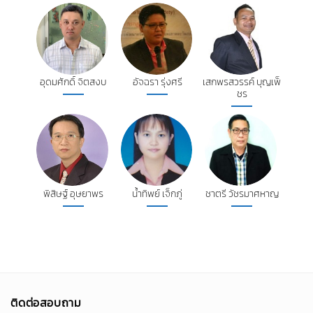
อุดมศักดิ์ จิตสงบ
อัจฉรา รุ่งศรี
เสกพรสวรรค์ บุญเพ็
ชร
พิสิษฐ์ อุษยาพร
น้ำทิพย์ เจ็กภู่
ชาตรี วัชรมาศหาญ
ติดต่อสอบถาม