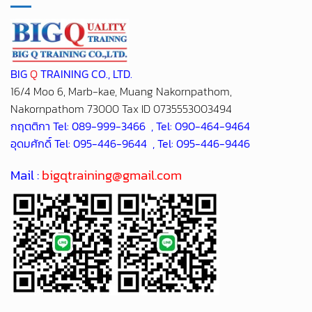
BIG
Q
TRAINING CO., LTD.
16/4 Moo 6, Marb-kae, Muang Nakornpathom,
Nakornpathom 73000 Tax ID 0735553003494
กฤตติกา Tel: 089-999-3466 , Tel: 090-464-9464
อุดมศักดิ์ Tel: 095-446-9644 , Tel: 095-446-9446
Mail :
bigqtraining@gmail.com