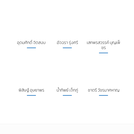
อุดมศักดิ์ จิตสงบ
อัจฉรา รุ่งศรี
เสกพรสวรรค์ บุญเพ็
ชร
พิสิษฐ์ อุษยาพร
น้ำทิพย์ เจ็กภู่
ชาตรี วัชรมาศหาญ