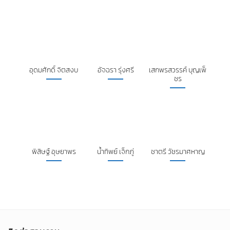
อุดมศักดิ์ จิตสงบ
อัจฉรา รุ่งศรี
เสกพรสวรรค์ บุญเพ็
ชร
พิสิษฐ์ อุษยาพร
น้ำทิพย์ เจ็กภู่
ชาตรี วัชรมาศหาญ
ติดต่อสอบถาม