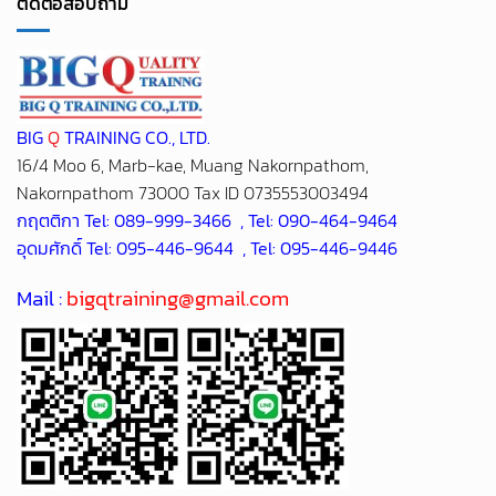
BIG
Q
TRAINING CO., LTD.
16/4 Moo 6, Marb-kae, Muang Nakornpathom,
Nakornpathom 73000 Tax ID 0735553003494
กฤตติกา Tel: 089-999-3466 , Tel: 090-464-9464
อุดมศักดิ์ Tel: 095-446-9644 , Tel: 095-446-9446
Mail :
bigqtraining@gmail.com