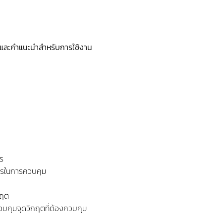
 และคำแนะนำสำหรับการใช้งาน
ร
การในการควบคุม
กฤต
วบคุมจุดวิกฤตที่ต้องควบคุม