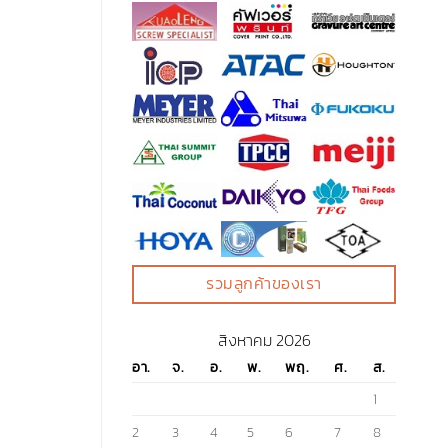
รวมลูกค้าของเรา
สิงหาคม 2026
อา.
จ.
อ.
พ.
พฤ.
ศ.
ส.
1
2
3
4
5
6
7
8