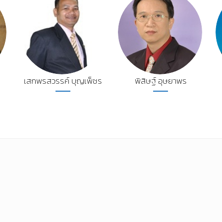
เสกพรสวรรค์ บุญเพ็ชร
พิสิษฐ์ อุษยาพร