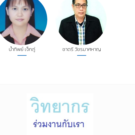
น้ำทิพย์ เจ็กภู่
ชาตรี วัชรมาศหาญ