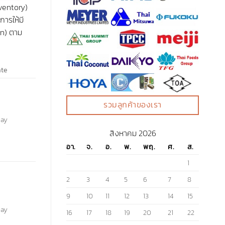
nventory)
ารให้มี
on) ตาม
te
รวมลูกค้าของเรา
Day
สิงหาคม 2026
อา.
จ.
อ.
พ.
พฤ.
ศ.
ส.
1
2
3
4
5
6
7
8
9
10
11
12
13
14
15
Day
16
17
18
19
20
21
22