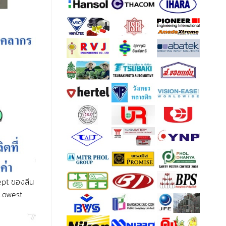
cept ของลีน
 Lowest