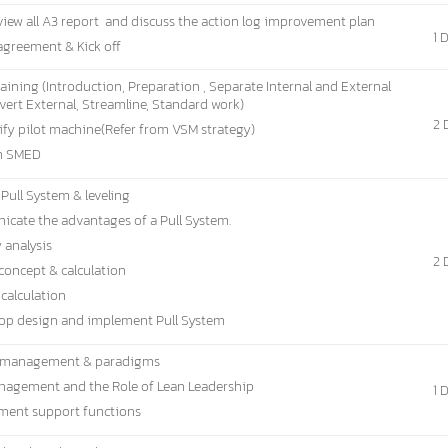
view all A3 report and discuss the action log improvement plan
1 
agreement & Kick off
ining (Introduction, Preparation , Separate Internal and External
vert External, Streamline, Standard work)
2 
ify pilot machine(Refer from VSM strategy)
en SMED
 Pull System & leveling
cate the advantages of a Pull System.
 analysis
2 
concept & calculation
 calculation
op design and implement Pull System
 management & paradigms
nagement and the Role of Lean Leadership
1 
ent support functions