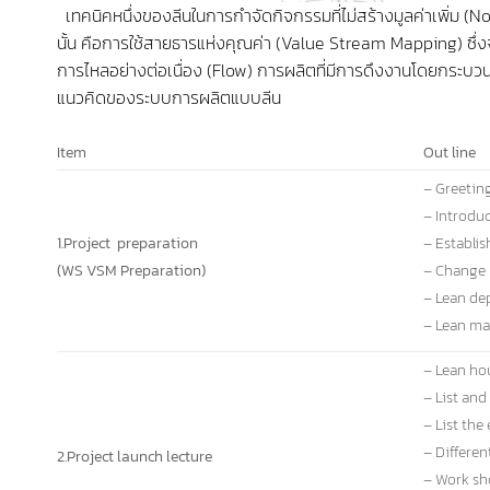
เทคนิคหนึ่งของลีนในการกำจัดกิจกรรมที่ไม่สร้างมูลค่าเพิ่ม 
นั้น คือการใช้สายธารแห่งคุณค่า (Value Stream Mapping) ซึ
การไหลอย่างต่อเนื่อง (Flow) การผลิตที่มีการดึงงานโดยกระบ
แนวคิดของระบบการผลิตแบบลีน
Item
Out line
– Greetin
– Introdu
1.Project preparation
– Establi
(WS VSM Preparation)
– Change
– Lean de
– Lean ma
– Lean hou
– List and
– List the
– Differe
2.Project launch lecture
– Work sh