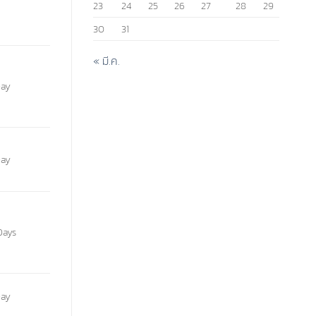
23
24
25
26
27
28
29
30
31
« มี.ค.
Day
Day
Days
Day