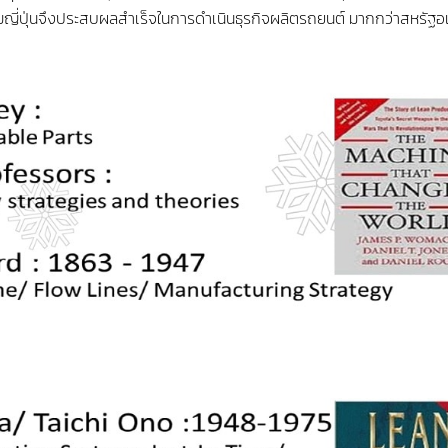
มญี่ปุ่นจึงประสบผลสำเร็จในการดำเนินธุรกิจผลิตรถยนต์ มากกว่าสหรัฐอ