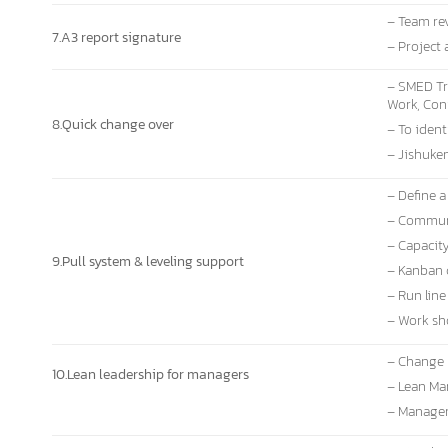
– Team re
7.A3 report signature
– Project 
– SMED Tra
Work, Con
8.Quick change over
– To ident
– Jishuk
– Define a
– Communi
– Capacity
9.Pull system & leveling support
– Kanban 
– Run line
– Work sh
– Change
10.Lean leadership for managers
– Lean Ma
– Managem