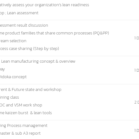
tively assess your organization’s lean readiness
op ; Lean assessment
sessment result discussion
ne product families that share common processes (PQ&PP)
1 
tream selection
cess case sharing (Step by step)
g Lean manufacturing concept & overview
way
1 
 Jidoka concept
rent & Future state and workshop
ining class
2 
TOC and VSM work shop
ne kaizen burst & lean tools
ning Process management
1 
master & sub A3 report