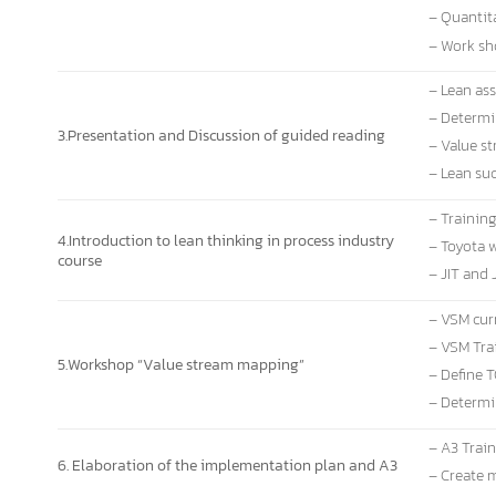
– Quantita
– Work sh
– Lean as
– Determi
3.Presentation and Discussion of guided reading
– Value s
– Lean suc
– Trainin
4.Introduction to lean thinking in process industry
– Toyota 
course
– JIT and
– VSM cur
– VSM Tra
5.Workshop “Value stream mapping”
– Define 
– Determi
– A3 Trai
6. Elaboration of the implementation plan and A3
– Create 